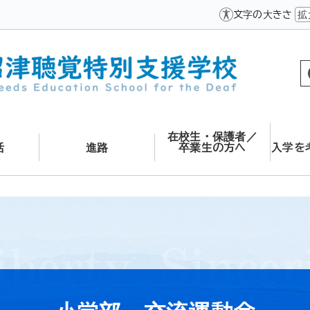
文字の大きさ
拡
在校生・保護者／
活
進路
卒業生の方へ
入学を