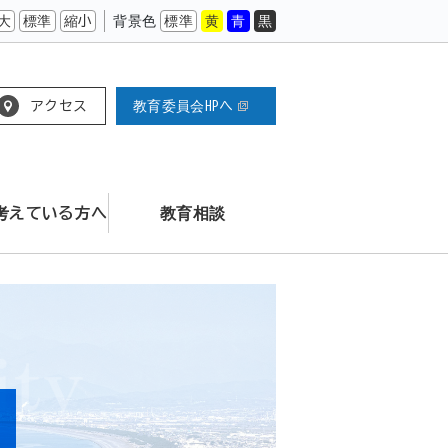
大
標準
縮小
背景色
標準
黄
青
黒
アクセス
教育委員会HPへ
考えている方へ
教育相談