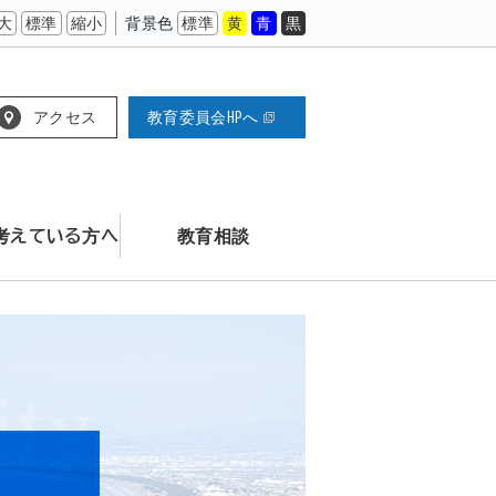
大
標準
縮小
背景色
標準
黄
青
黒
アクセス
教育委員会HPへ
考えている方へ
教育相談