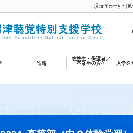
文字の大きさ
拡
在校生・保護者／
活
進路
卒業生の方へ
入学を