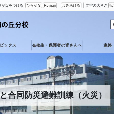
りがなをつける
ひらがな
Romaji
よみあげる
文字の大きさ
拡
ピックス
在校生・保護者の皆さんへ
進路
と合同防災避難訓練（火災）