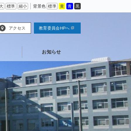
大
標準
縮小
背景色
標準
黄
青
黒
アクセス
教育委員会HPへ
お知らせ