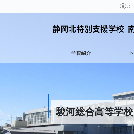
ふ
学校紹介
ト
駿河総合高等学校