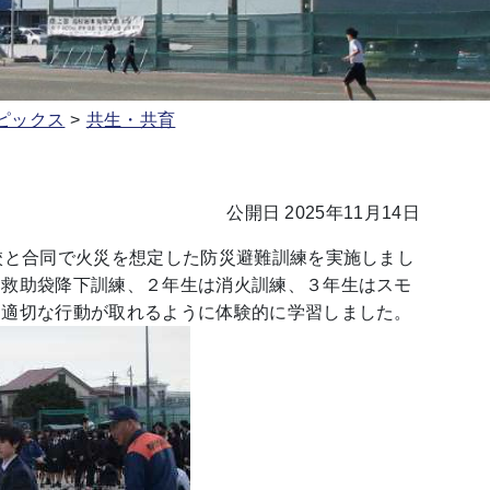
ピックス
共生・共育
公開日 2025年11月14日
校と合同で火災を想定した防災避難訓練を実施しまし
は救助袋降下訓練、２年生は消火訓練、３年生はスモ
に適切な行動が取れるように体験的に学習しました。