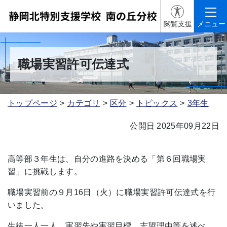
閲覧支援
メニュー
職場実習許可伝達式
トップページ
カテゴリ
区分
トピックス
3年生
公開日 2025年09月22日
高等部３年生は、自分の進路を決める「第６回職場実
習」に挑戦します。
職場実習前の９月16日（火）に職場実習許可伝達式を行
いました。
生徒一人一人、実習先や実習目標、志望理由等を述べ、