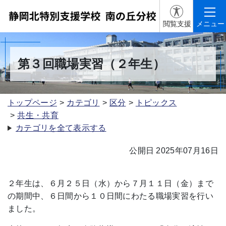
閲覧支援
メニュー
第３回職場実習（２年生）
トップページ
カテゴリ
区分
トピックス
共生・共育
カテゴリを全て表示する
公開日 2025年07月16日
２年生は、６月２５日（水）から７月１１日（金）まで
の期間中、６日間から１０日間にわたる職場実習を行い
ました。