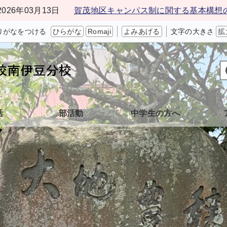
2026年03月13日
賀茂地区キャンパス制に関する基本構想
りがなをつける
ひらがな
Romaji
よみあげる
文字の大きさ
拡
活
部活動
中学生の方へ