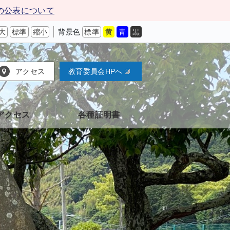
の公表について
大
標準
縮小
背景色
標準
黄
青
黒
アクセス
教育委員会HPへ
アクセス
各種証明書