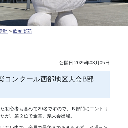
活動
吹奏楽部
公開日 2025年08月05日
奏楽コンクール西部地区大会B部
た初心者も含めて29名ですので、Ｂ部門にエントリ
したが、第２位で金賞、県大会出場。
もいない中で、全員で最後まであきらめず、頑張った