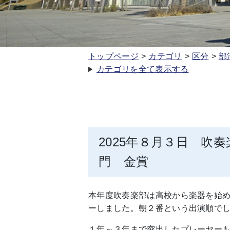
トップページ
カテゴリ
区分
部
カテゴリを全て表示する
2025年８月３日 吹
門 金賞
本年度吹奏楽部は高校から楽器を始め
ーしました。朝２番という出演順で
１年～３年まで突出したプレーヤー