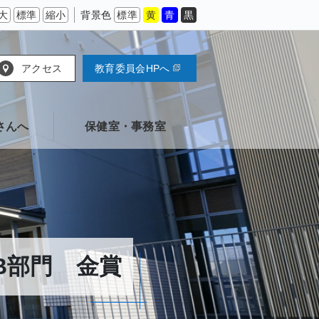
大
標準
縮小
背景色
標準
黄
青
黒
アクセス
教育委員会HPへ
さんへ
保健室・事務室
B部門 金賞