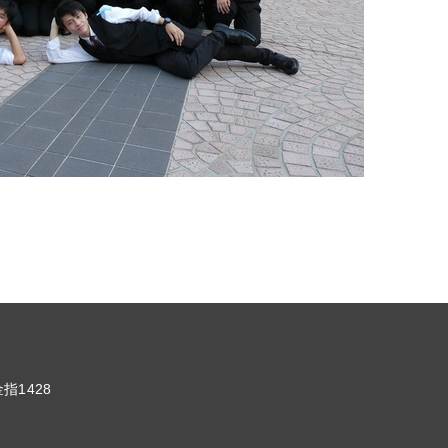
1428
6