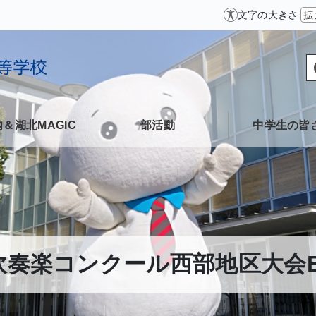
文字の大きさ
拡
＆湖北MAGIC
部活動
中学生の皆
日 吹奏楽コンクール西部地区大会