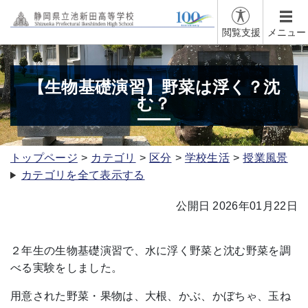
閲覧支援
メニュー
【生物基礎演習】野菜は浮く？沈
む？
トップページ
カテゴリ
区分
学校生活
授業風景
カテゴリを全て表示する
公開日 2026年01月22日
２年生の生物基礎演習で、水に浮く野菜と沈む野菜を調
べる実験をしました。
用意された野菜・果物は、大根、かぶ、かぼちゃ、玉ね