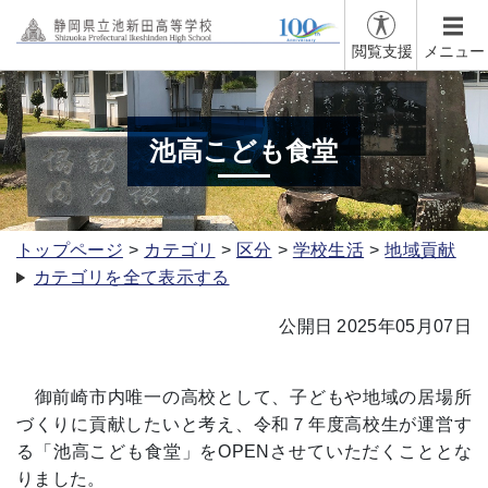
閲覧支援
メニュー
池高こども食堂
トップページ
カテゴリ
区分
学校生活
地域貢献
カテゴリを全て表示する
公開日 2025年05月07日
御前崎市内唯一の高校として、子どもや地域の居場所
づくりに貢献したいと考え、令和７年度高校生が運営す
る「池高こども食堂」を
OPEN
させていただくこととな
りました。