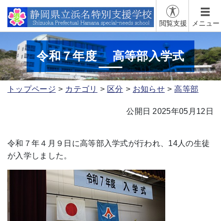
閲覧支援
メニュー
令和７年度 高等部入学式
トップページ
カテゴリ
区分
お知らせ
高等部
公開日 2025年05月12日
令和７年４月９日に高等部入学式が行われ、14人の生徒
が入学しました。