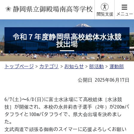
閲覧支援
メニュー
令和７年度静岡県高校総体水泳競
技出場
トップページ
カテゴリ
お知らせ
部活動
運動部
公開日 2025年06月17日
6/7(土)〜6/8(日)に富士水泳場にて高校総体［水泳競
技］が開催され、本校の永井莉杏子選手（2年）が200mバ
タフライと100mバタフライで、県大会出場を決めまし
た。
文武両道で頑張る御南のスイマーに応援よろしくお願い