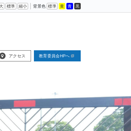
大
標準
縮小
背景色
標準
黄
青
黒
アクセス
教育委員会HPへ