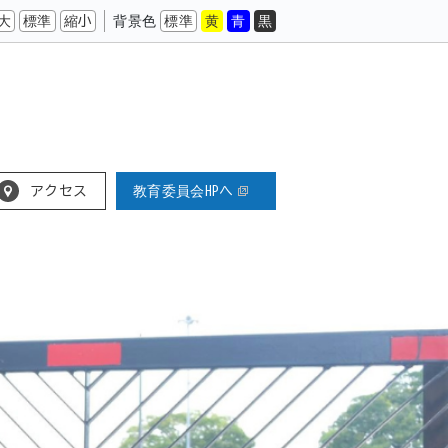
大
標準
縮小
背景色
標準
黄
青
黒
アクセス
教育委員会HPへ