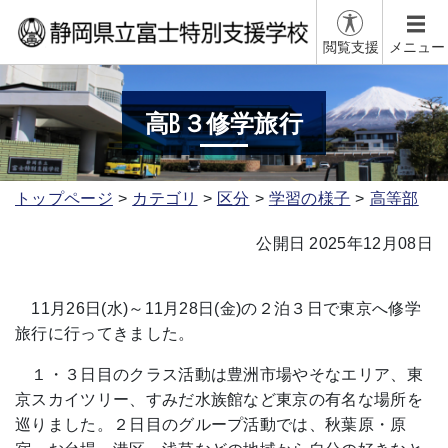
閲覧支援
メニュー
高B３修学旅行
トップページ
カテゴリ
区分
学習の様子
高等部
公開日 2025年12月08日
11月26日(水)～11月28日(金)の２泊３日で東京へ修学
旅行に行ってきました。
１・３日目のクラス活動は豊洲市場やそなエリア、東
京スカイツリー、すみだ水族館など東京の有名な場所を
巡りました。２日目のグループ活動では、秋葉原・原