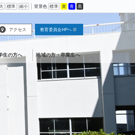
大
標準
縮小
背景色
標準
黄
青
黒
アクセス
教育委員会HPへ
学生の方へ
地域の方・卒業生へ