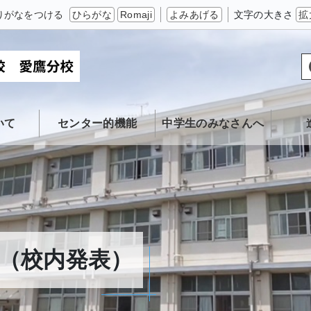
りがなをつける
ひらがな
Romaji
よみあげる
文字の大きさ
拡
いて
センター的機能
中学生のみなさんへ
（校内発表）