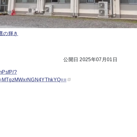
鷹の輝き
公開日 2025年07月01日
mPsfP/?
gsh=MTgzMWxrNGN4YThkYQ==