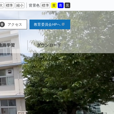
大
標準
縮小
背景色
標準
黄
青
黒
アクセス
教育委員会HPへ
進路学習
ダウンロード