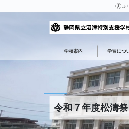
ふ
学校案内
学習につ
令和７年度松濤祭