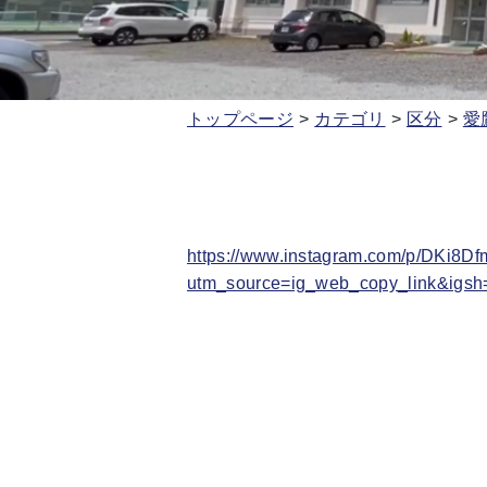
トップページ
カテゴリ
区分
愛
https://www.instagram.com/p/DKi8Df
utm_source=ig_web_copy_link&i